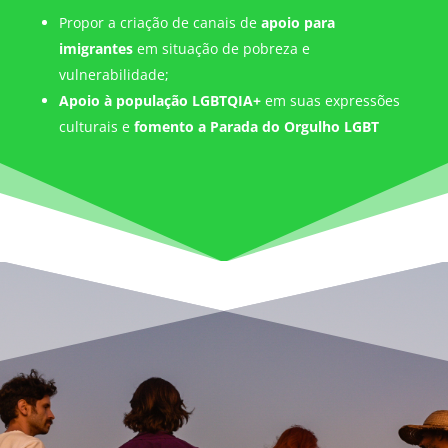
Propor a criação de canais de
apoio para
imigrantes
em situação de pobreza e
vulnerabilidade;
Apoio à população LGBTQIA+
em suas expressões
culturais e
fomento a Parada do Orgulho LGBT