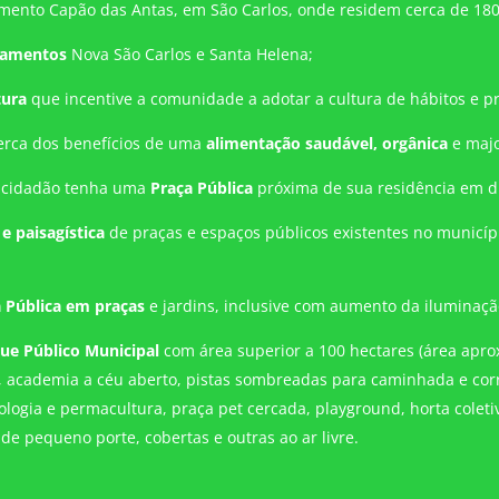
nto Capão das Antas, em São Carlos, onde residem cerca de 180 
tamentos
Nova São Carlos e Santa Helena;
tura
que incentive a comunidade a adotar a cultura de hábitos e pr
erca dos benefícios de uma
alimentação saudável, orgânica
e majo
o cidadão tenha uma
Praça Pública
próxima de sua residência em dis
 e paisagística
de praças e espaços públicos existentes no municí
 Pública em praças
e jardins, inclusive com aumento da iluminaçã
ue Público Municipal
com área superior a 100 hectares (área ap
a, academia a céu aberto, pistas sombreadas para caminhada e cor
logia e permacultura, praça pet cercada, playground, horta coleti
de pequeno porte, cobertas e outras ao ar livre.