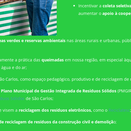
Incentivar a
coleta seletiv
aumentar o
apoio à coope
reas verdes e reservas ambientais
nas áreas rurais e urbanas, públ
vamente a prática das
queimadas
em nossa região, em especial àqu
 água e do ar;
ão Carlos, como espaço pedagógico, produtivo e de reciclagem de 
o
Plano Municipal de Gestão Integrada de Resíduos Sólidos
(PMGIRS
duos Sólidos
de São Carlos
;
ue visem a
reciclagem dos resíduos eletrônicos,
como o
Reciclatesc
de reciclagem de resíduos da construção civil e demoliçã
o;