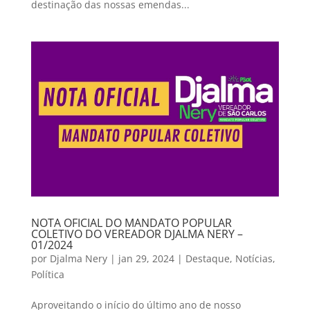
destinação das nossas emendas...
NOTA OFICIAL DO MANDATO POPULAR
COLETIVO DO VEREADOR DJALMA NERY –
01/2024
por
Djalma Nery
|
jan 29, 2024
|
Destaque
,
Notícias
,
Política
Aproveitando o início do último ano de nosso