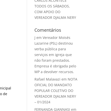
CARLOS ACONTECE
TODOS OS SÁBADOS,
COM APOIO DO
VEREADOR DJALMA NERY
Comentários
J
em
Vereador Moisés
Lazarine (PSL) destinou
verba pública para
serviços em igreja que
não foram prestados.
Empresa é obrigada pelo
MP a devolver recursos.
Rafael Malavazi
em
NOTA
OFICIAL DO MANDATO
nicipal
POPULAR COLETIVO DO
ão de
VEREADOR DJALMA NERY
– 01/2024
FERNANDA GIANNASI
em