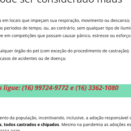
ou em locais que impeçam sua respiração, movimento ou descanso;
gos períodos de tempo, ou, ao contrário, sem qualquer tipo de ilum
sive em competições que possam causar pânico, estresse ou esforço
ualquer órgão do pet (com exceção do procedimento de castração);
 casos de acidentes ou de doença;
s
ligue: (16) 99724-9772 e (16) 3362-1080
ento da população, incentivando, inclusive, a adoção responsável
s, todos castrados e chipados
. Mesmo na pandemia as adoções e