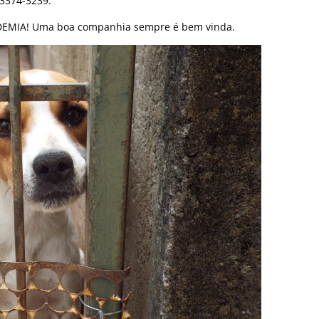
 3374-3239.
EMIA! Uma boa companhia sempre é bem vinda.