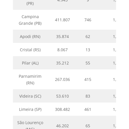
(PR)
Campina
411.807
746
1,81
Grande (PB)
Apodi (RN)
35.874
62
1,73
Cristal (RS)
8.067
13
1,61
Pilar (AL)
35.212
55
1,56
Parnamirim
267.036
415
1,55
(RN)
Videira (SC)
53.610
83
1,55
Limeira (SP)
308.482
461
1,49
São Lourenço
46.202
65
1,41