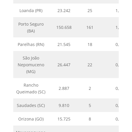
Loanda (PR)
23.242
25
1,08
Porto Seguro
150.658
161
1,07
(BA)
Parelhas (RN)
21.545
18
0,84
São João
Nepomuceno
26.447
22
0,83
(MG)
Rancho
2.887
2
0,69
Queimado (SC)
Saudades (SC)
9.810
5
0,51
Orizona (GO)
15.725
8
0,51