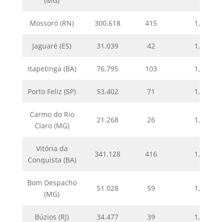
(MG)
Mossoró (RN)
300.618
415
1,38
Jaguaré (ES)
31.039
42
1,35
Itapetinga (BA)
76.795
103
1,34
Porto Feliz (SP)
53.402
71
1,33
Carmo do Rio
21.268
26
1,22
Claro (MG)
Vitória da
341.128
416
1,22
Conquista (BA)
Bom Despacho
51.028
59
1,16
(MG)
Búzios (RJ)
34.477
39
1,13