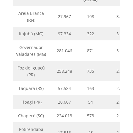
Areia Branca
27.967
108
3,86
(RN)
Itajubá (MG)
97.334
322
3,31
Governador
281.046
871
3,10
Valadares (MG)
Foz do Iguaçú
258.248
735
2,85
(PR)
Taquara (RS)
57.584
163
2,83
Tibagi (PR)
20.607
54
2,62
Chapecó (SC)
224.013
573
2,56
Potirendaba
17.516
43
2,45