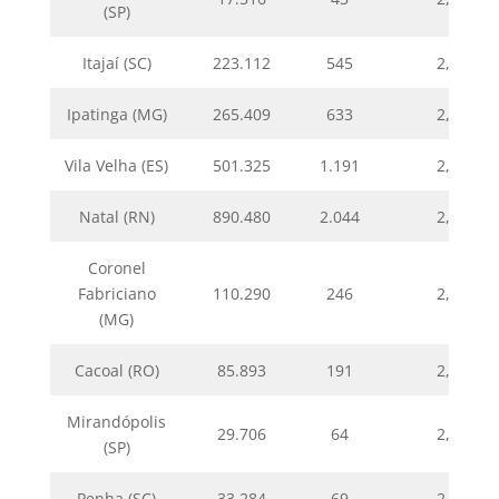
(SP)
Itajaí (SC)
223.112
545
2,44
Ipatinga (MG)
265.409
633
2,38
Vila Velha (ES)
501.325
1.191
2,38
Natal (RN)
890.480
2.044
2,30
Coronel
Fabriciano
110.290
246
2,23
(MG)
Cacoal (RO)
85.893
191
2,22
Mirandópolis
29.706
64
2,15
(SP)
Penha (SC)
33.284
69
2,07