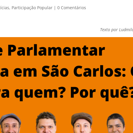
ícias
,
Participação Popular
|
0 Comentários
Texto por Ludmila