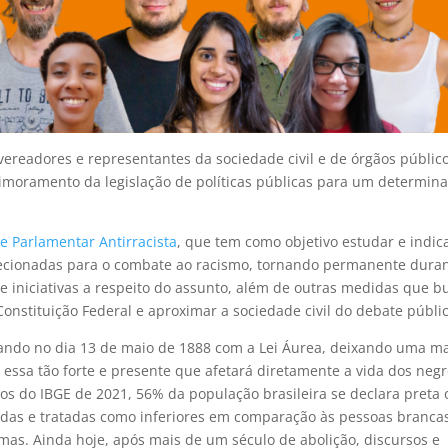
ereadores e representantes da sociedade civil e de órgãos públic
rimoramento da legislação de políticas públicas para um determin
e Parlamentar Antirracista
, que tem como objetivo estudar e indic
recionadas para o combate ao racismo, tornando permanente duran
 e iniciativas a respeito do assunto, além de outras medidas que
 Constituição Federal e aproximar a sociedade civil do debate públi
nando no dia 13 de maio de 1888 com a Lei Áurea, deixando uma m
 essa tão forte e presente que afetará diretamente a vida dos negr
 do IBGE de 2021, 56% da população brasileira se declara preta 
das e tratadas como inferiores em comparação às pessoas branca
mas. Ainda hoje, após mais de um século de abolição, discursos e