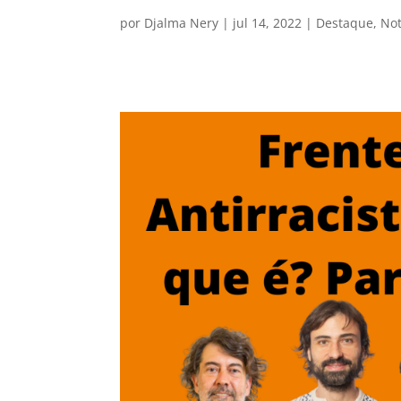
por
Djalma Nery
|
jul 14, 2022
|
Destaque
,
Not