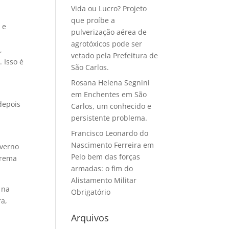
Vida ou Lucro? Projeto
que proíbe a
 e
pulverização aérea de
agrotóxicos pode ser
,
vetado pela Prefeitura de
 Isso é
São Carlos.
Rosana Helena Segnini
,
em
Enchentes em São
depois
Carlos, um conhecido e
persistente problema.
Francisco Leonardo do
Nascimento Ferreira
em
overno
Pelo bem das forças
trema
armadas: o fim do
Alistamento Militar
 na
Obrigatório
ra,
Arquivos