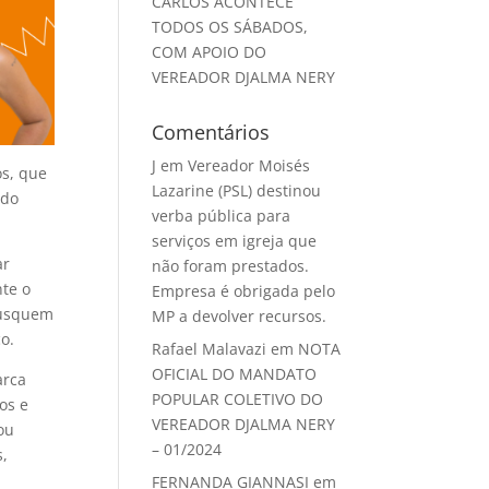
CARLOS ACONTECE
TODOS OS SÁBADOS,
COM APOIO DO
VEREADOR DJALMA NERY
Comentários
J
em
Vereador Moisés
os, que
Lazarine (PSL) destinou
ado
verba pública para
serviços em igreja que
ar
não foram prestados.
te o
Empresa é obrigada pelo
 busquem
MP a devolver recursos.
co.
Rafael Malavazi
em
NOTA
OFICIAL DO MANDATO
arca
POPULAR COLETIVO DO
os e
VEREADOR DJALMA NERY
ou
– 01/2024
s,
FERNANDA GIANNASI
em