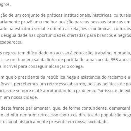
egros.
o de um conjunto de práticas institucionais, históricas, culturais
iariamente provê uma melhor posição para as pessoas brancas em
ado na estrutura social e orienta as relações econômicas, culturais
a desigualdade nas oportunidades ofertadas para brancos e negros.
desapareceu.
s negros tem dificuldade no acesso à educação, trabalho, moradia
Jr., se um homem sai da linha de partida de uma corrida 353 anos 
 incrível para conseguir alcançar o colega.
, em que o presidente da república nega a existência do racismo e a
o Brasil, percebemos um retrocesso absurdo, pois as políticas de g
ias de sempre e até aprofundando o problema. Por isso, é de ex
cem em nossa cidade.
 desta frente parlamentar, que, de forma contundente, demarcará
m admitir nenhum retrocesso contra os direitos da população neg
titucional historicamente presente em nossa sociedade.