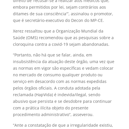
direito de ‘recusar-se a realizar atos médicos que,
embora permitidos por lei, sejam contrários aos
ditames de sua consciência'”, assinalou o promotor,
que é secretário-executivo do Decon do MP-CE.
Xerez ressaltou que a Organização Mundial da
Saúde (OMS) recomendou que as pesquisas sobre a
cloroquina contra a covid-19 sejam abandonadas.
“Portanto, não há que se falar, ainda, em
insubsistência da atuação deste órgão, uma vez que
as normas em vigor são específicas e vedam colocar
no mercado de consumo qualquer produto ou
serviço em desacordo com as normas expedidas
pelos órgãos oficiais. A conduta adotada pela
reclamada (HapVida) é indevida/ilegal, sendo
abusivo que persista e se desdobre para continuar
com a prática ilícita objeto do presente
procedimento administrativo”, asseverou.
“Ante a constatação de que a irregularidade existiu,